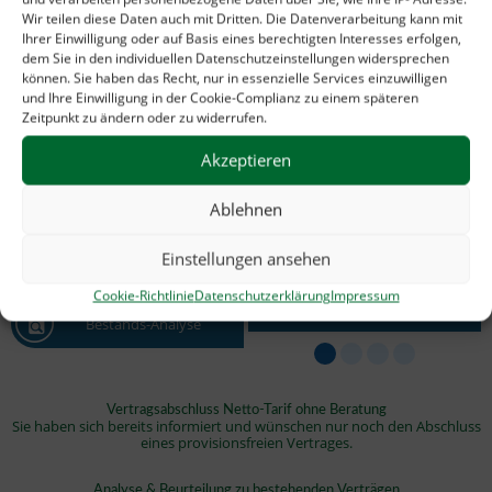
etwas Neues abschließen zu müssen.
Wir teilen diese Daten auch mit Dritten. Die Datenverarbeitung kann mit
Ihrer Einwilligung oder auf Basis eines berechtigten Interesses erfolgen,
dem Sie in den individuellen Datenschutzeinstellungen widersprechen
können. Sie haben das Recht, nur in essenzielle Services einzuwilligen
Vertragsabschluss
und Ihre Einwilligung in der Cookie-Complianz zu einem späteren
Zeitpunkt zu ändern oder zu widerrufen.
Vergleichsrechner
Akzeptieren
Provisionsfreie
Angebot kostenfrei
Ablehnen
Persönliches Angebot
Berufsunfähigkeitsversicheru
Vorteil
kostenfreies und auf Sie
ng
Einstellungen ansehen
zugeschnittenes Angebot
Beratung
Vorteil
Beitrags-Ersparnis 10% -
15% jeden Monat
Cookie-Richtlinie
Datenschutzerklärung
Impressum
Bestands-Analyse
Vertragsabschluss Netto-Tarif ohne Beratung
Sie haben sich bereits informiert und wünschen nur noch den Abschluss
eines provisionsfreien Vertrages.
Analyse & Beurteilung zu bestehenden Verträgen