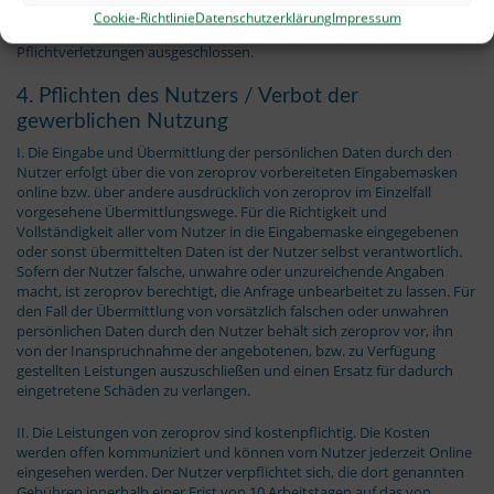
Cookie-Richtlinie
Datenschutzerklärung
Impressum
IV. Im Übrigen ist die Haftung von zeroprov für leichtfahrlässige
Pflichtverletzungen ausgeschlossen.
4. Pflichten des Nutzers / Verbot der
gewerblichen Nutzung
I. Die Eingabe und Übermittlung der persönlichen Daten durch den
Nutzer erfolgt über die von zeroprov vorbereiteten Eingabemasken
online bzw. über andere ausdrücklich von zeroprov im Einzelfall
vorgesehene Übermittlungswege. Für die Richtigkeit und
Vollständigkeit aller vom Nutzer in die Eingabemaske eingegebenen
oder sonst übermittelten Daten ist der Nutzer selbst verantwortlich.
Sofern der Nutzer falsche, unwahre oder unzureichende Angaben
macht, ist zeroprov berechtigt, die Anfrage unbearbeitet zu lassen. Für
den Fall der Übermittlung von vorsätzlich falschen oder unwahren
persönlichen Daten durch den Nutzer behält sich zeroprov vor, ihn
von der Inanspruchnahme der angebotenen, bzw. zu Verfügung
gestellten Leistungen auszuschließen und einen Ersatz für dadurch
eingetretene Schäden zu verlangen.
II. Die Leistungen von zeroprov sind kostenpflichtig. Die Kosten
werden offen kommuniziert und können vom Nutzer jederzeit Online
eingesehen werden. Der Nutzer verpflichtet sich, die dort genannten
Gebühren innerhalb einer Frist von 10 Arbeitstagen auf das von