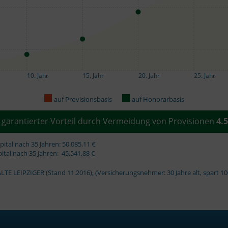
10. Jahr
15. Jahr
20. Jahr
25. Jahr
auf Provisionsbasis
auf Honorarbasis
r garantierter Vorteil durch Vermeidung von Provisionen
4.
apital nach 35 Jahren: 50.085,11 €
pital nach 35 Jahren: 45.541,88 €
LTE LEIPZIGER (Stand 11.2016), (Versicherungsnehmer: 30 Jahre alt, spart 10