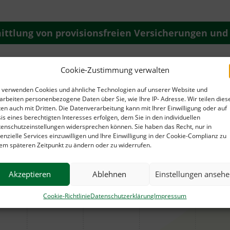
ttlung von provisionsfreien Versicherungen und
Cookie-Zustimmung verwalten
ächst von Beginn an kontinuierlich
 verwenden Cookies und ähnliche Technologien auf unserer Website und
arbeiten personenbezogene Daten über Sie, wie Ihre IP- Adresse. Wir teilen dies
visionen werden ihrem Kapital entnommen
en auch mit Dritten. Die Datenverarbeitung kann mit Ihrer Einwilligung oder auf
is eines berechtigten Interesses erfolgen, dem Sie in den individuellen
enschutzeinstellungen widersprechen können. Sie haben das Recht, nur in
enzielle Services einzuwilligen und Ihre Einwilligung in der Cookie-Complianz zu
em späteren Zeitpunkt zu ändern oder zu widerrufen.
Akzeptieren
Ablehnen
Einstellungen anseh
Cookie-Richtlinie
Datenschutzerklärung
Impressum