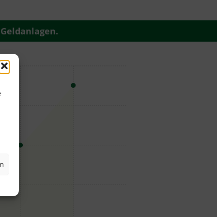
 Geldanlagen.
e
en